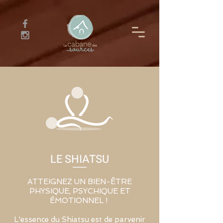
LE SHIATSU
ATTEIGNEZ UN BIEN-ÊTRE
PHYSIQUE, PSYCHIQUE ET
ÉMOTIONNEL !
L'essence du Shiatsu est de parvenir